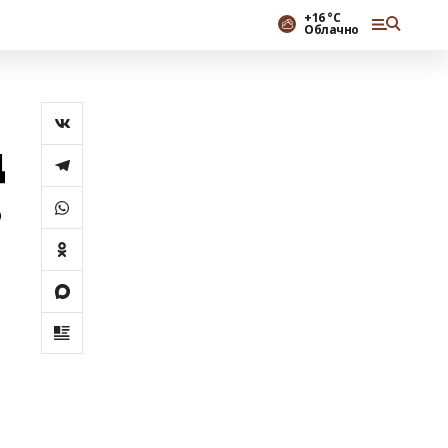
+16 °С
Облачно
д
о
и
ь