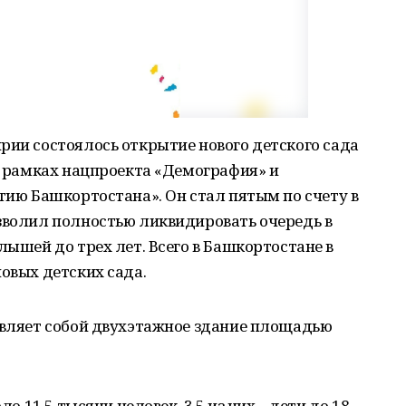
рии состоялось открытие нового детского сада
 в рамках нацпроекта «Демография» и
етию Башкортостана». Он стал пятым по счету в
зволил полностью ликвидировать очередь в
лышей до трех лет. Всего в Башкортостане в
новых детских сада.
авляет собой двухэтажное здание площадью
ло 11,5 тысячи человек, 3,5 из них – дети до 18