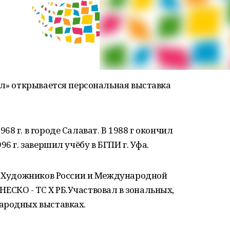
ал» открывается персональная выставка
8 г. в городе Салават. В 1988 г окончил
6 г. завершил учёбу в БГПИ г. Уфа.
за Художников России и Международной
СКО - ТС Х РБ.Участвовал в зональных,
ародных выставках.