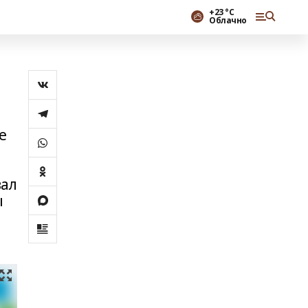
+23 °С
Облачно
е
вал
ы