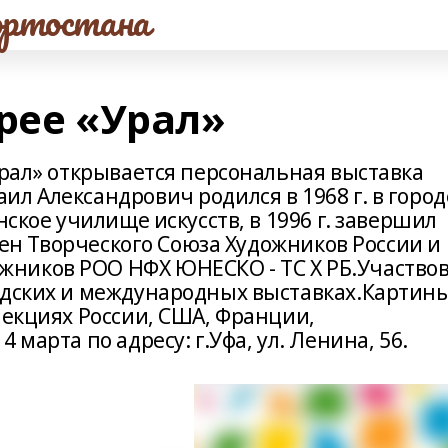
ртостана
рее «Урал»
Урал» открывается персональная выставка
л Александрович родился в 1968 г. в город
нское училище искусств, в 1996 г. завершил
член Творческого Союза Художников России и
ников РОО НФХ ЮНЕСКО - ТС Х РБ.Участво
одских и международных выставках.Картин
лекциях России, США, Франции,
 марта по адресу: г.Уфа, ул. Ленина, 56.