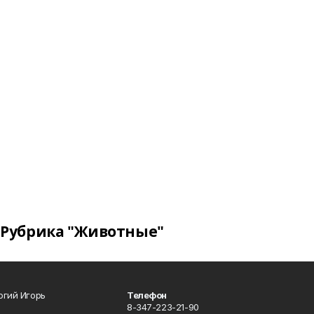
Рубрика "Животные"
огий Игорь
Телефон
8-347-223-21-90