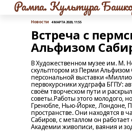
Рампа. Культура Башко
Новости
4 МАРТА 2020, 11:55
Встреча с перм
Альфизом Саби
В Художественном музее им. М. Н
скульптором из Перми Альфизом 
персональной выставки «Миллион
первокурсники худграфа БГПУ: ав
своём творческом пути и раскры
советы.Работы этого молодого, н
Гренобле, Нью-Йорке, Лондоне, П
пространстве. Они находятся в ч
Сабиров, с металлом он работает 
Академии живописи, ваяния и зод