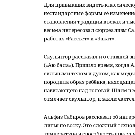
Для привыкших видеть классическу
нестандартные формы её изменения.
становления традиции в веках и ты
весьма интересовал сюрреализм Сал
работах «Рассвет» и «Закат».
Скульптор рассказал и о ставшей зн
(«Аю бала»). Пришло время, когда 
сильными телом и духом, как медве
породила образ ребёнка, находящег
нависающего над головой. Шлем нес
отмечает скульптор, и заключается
Альфиз Сабиров рассказал об инте
литья по воску. Это сложный технол
температура и способность предусм