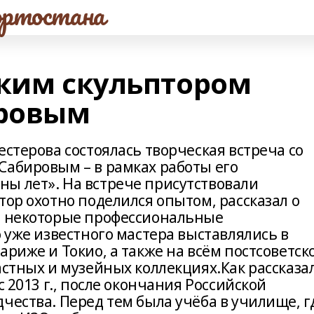
ртостана
ским скульптором
ровым
естерова состоялась творческая встреча со
Сабировым – в рамках работы его
ы лет». На встрече присутствовали
тор охотно поделился опытом, рассказал о
л некоторые профессиональные
о уже известного мастера выставлялись в
ариже и Токио, а также на всём постсоветск
астных и музейных коллекциях.Как рассказа
с 2013 г., после окончания Российской
чества. Перед тем была учёба в училище, г