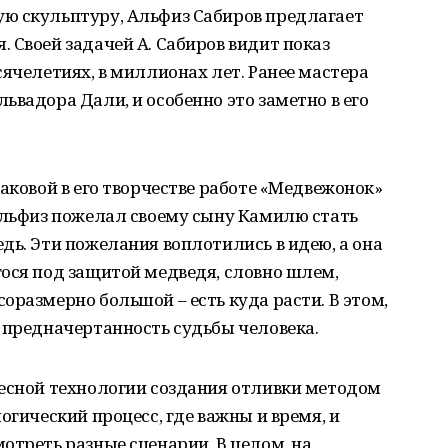
ю скульптуру, Альфиз Сабиров предлагает
 Своей задачей А. Сабиров видит показ
сячелетиях, в миллионах лет. Ранее мастера
ьвадора Дали, и особенно это заметно в его
аковой в его творчестве работе «Медвежонок»
Альфиз пожелал своему сыну Камилю стать
дь. Эти пожелания воплотились в идею, а она
ося под защитой медведя, словно шлем,
оразмерно большой – есть куда расти. В этом,
 предначертанность судьбы человека.
ресной технологии создания отливки методом
огический процесс, где важны и время, и
отреть разные сценарии. В целом, на