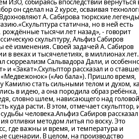
ем ИЗО, собираясь впоследствии вернуться 
р он сделал на 2 курсе, осваивая техноло
 Вдохновляют А. Сабирова тюркские легенды
зию.«Скульптура статична, но в ней есть
 рождённые тысячи лет назад», - говорит
ссическую скульптуру, Альфиз Сабиров
 её изменения. Своей задачей А. Сабиров
и в веках и тысячелетиях, в миллионах лет.
ал сюрреализм Сальвадора Дали, и особенн
ет» и «Закат».Скульптор рассказал и о ставш
е «Медвежонок» («Аю бала»). Пришло время,
у Камилю стать сильными телом и духом, к
ись в идею, а она породила образ ребёнка,
дя, словно шлем, нависающего над головой
ь куда расти. В этом, отмечает скульптор, 
судьбы человека.Альфиз Сабиров рассказал
ия отливки методом литья по воску. Это
, где важны и время, и температура и
е сценарии. В целом, на производство