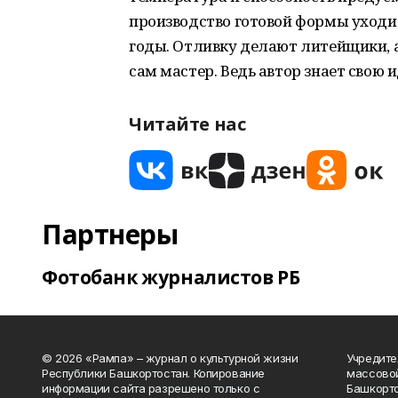
производство готовой формы уходит
годы. Отливку делают литейщики, 
сам мастер. Ведь автор знает свою и
Читайте нас
Партнеры
Фотобанк журналистов РБ
© 2026 «Рампа» – журнал о культурной жизни
Учредите
Республики Башкортостан. Копирование
массово
информации сайта разрешено только с
Башкорто