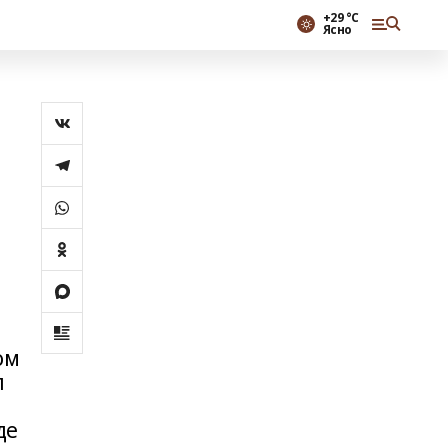
+29 °С
Ясно
ом
л
де