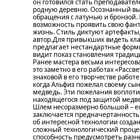
он готовился стать преподавател
родную деревню. Осознанный выбо
обращения с латунью и бронзой.
возможность проявить свою фанта
жизнь. Стиль диктуют артефакты,
автор.Для привыкших видеть кла
предлагает нестандартные формы
видит показ становления традици
Ранее мастера весьма интересов
это заметно в его работах «Рассв
знаковой в его творчестве работ
когда Альфиз пожелал своему сын
медведь. Эти пожелания воплотил
находящегося под защитой медве
Шлем несоразмерно большой – ест
заключается предначертанность 
об интересной технологии создан
сложный технологический процесс
способность предусмотреть разны