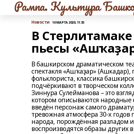
Рампа. Культура Башко
Новости
10 МАРТА 2020, 11:35
В Стерлитамаке 
пьесы «Ашҡаҙар
В башкирском драматическом теа
спектакля «Ашҡаҙар» (Ашкадар), 
фольклориста, классика башкирс
подчёркивают в творческом колл
Зиннура Сулейманова – это взгляд
котором описываются народные о
введён персонаж самого драматур
тревожная атмосфера 30-х годов 
народа, порождённая разладом и 
воспроизводятся образы других 