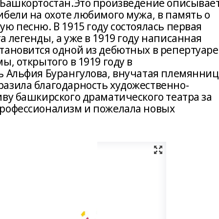
 Башкортостан.Это произведение описывае
бели на охоте любимого мужа, в память о
ю песню. В 1915 году состоялась первая
 легенды, а уже в 1919 году написанная
тановится одной из дебютных в репертуаре
ы, открытого в 1919 году в
ь Альфия Бурангулова, внучатая племянниц
азила благодарность художественно-
иву башкирского драматического театра за
профессионализм и пожелала новых