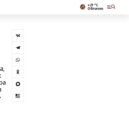
+21 °С
Облачно
а,
к
ра
в
ь