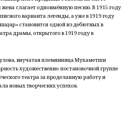
 жена слагает одноимённую песню. В 1915 году
исного варианта легенды, а уже в 1919 году
ҡаҙар» становится одной из дебютных в
атра драмы, открытого в 1919 году в
гулова, внучатая племянница Мухаметши
арность художественно-постановочной группе
ческого театра за проделанную работу и
ла новых творческих успехов.