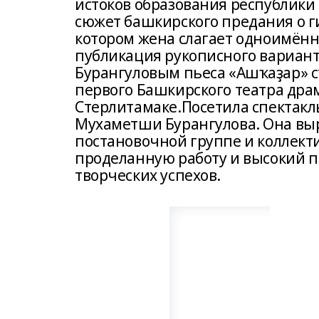
истоков образования республики
сюжет башкирского предания о ги
котором жена слагает одноимённу
публикация рукописного варианта
Бурангуловым пьеса «Ашҡаҙар» с
первого Башкирского театра драм
Стерлитамаке.Посетила спектакл
Мухаметши Бурангулова. Она выр
постановочной группе и коллект
проделанную работу и высокий 
творческих успехов.