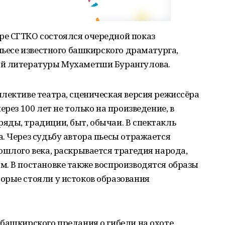
е СГТКО состоялся очередной показ
пьесе известного башкирского драматурга,
ой литературы Мухаметши Бурангулова.
лективе театра, сценическая версия режиссёра
ерез 100 лет не только на произведение, в
яды, традиции, быт, обычаи. В спектакль
. Через судьбу автора пьесы отражается
ошлого века, раскрывается трагедия народа,
м. В постановке также воспроизводятся образы
орые стояли у истоков образования
башкирского предания о гибели на охоте