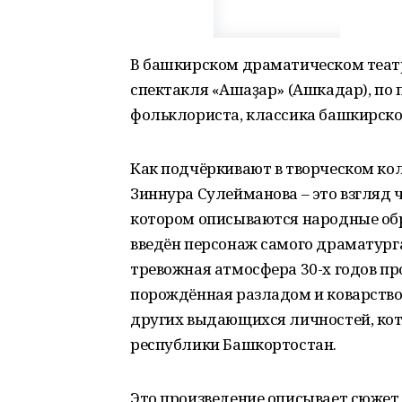
В башкирском драматическом театр
спектакля «Ашҡаҙар» (Ашкадар), по 
фольклориста, классика башкирск
Как подчёркивают в творческом кол
Зиннура Сулейманова – это взгляд ч
котором описываются народные обр
введён персонаж самого драматурга
тревожная атмосфера 30-х годов пр
порождённая разладом и коварство
других выдающихся личностей, кот
республики Башкортостан.
Это произведение описывает сюжет 