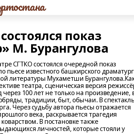
ртостана
состоялся показ
» М. Бурангулова
тре СГТКО состоялся очередной показ
по пьесе известного башкирского драматург
кой литературы Мухаметши Бурангулова.Ка
ективе театра, сценическая версия режиссё
 через 100 лет не только на произведение, 
бряды, традиции, быт, обычаи. В спектакл
га. Через судьбу автора пьесы отражается
прошлого века, раскрывается трагедия
коварством. В постановке также
выдающихся личностей, которые стояли у