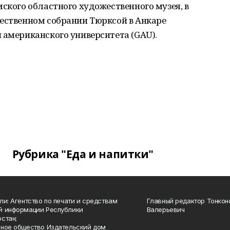
мского областного художественного музея, в
жественном собрании Тюрксой в Анкаре
 американского университета (GAU).
Рубрика "Еда и напитки"
ли: Агентство по печати и средствам
Главный редактор Тонкон
й информации Республики
Валерьевич
стан;
ное общество Издательский дом