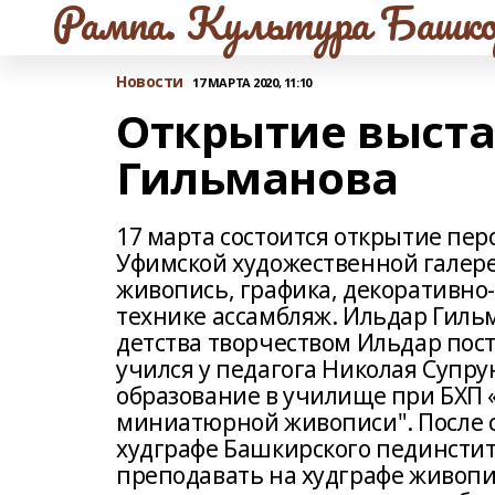
Рампа. Культура Башко
Новости
17 МАРТА 2020, 11:10
Открытие выст
Гильманова
17 марта состоится открытие пе
Уфимской художественной галере
живопись, графика, декоративно-п
технике ассамбляж. Ильдар Гильм
детства творчеством Ильдар пос
учился у педагога Николая Супр
образование в училище при БХП 
миниатюрной живописи". После 
худграфе Башкирского пединститу
преподавать на худграфе живопис