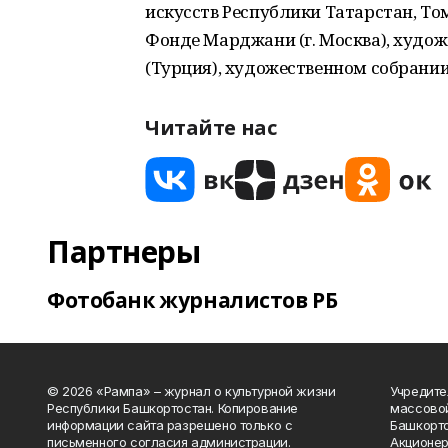
искусств Республики Татарстан, То
Фонде Марджани (г. Москва), худо
(Турция), художественном собрании
Читайте нас
Партнеры
Фотобанк журналистов РБ
© 2026 «Рампа» – журнал о культурной жизни
Учредите
Республики Башкортостан. Копирование
массово
информации сайта разрешено только с
Башкорто
письменного согласия администрации.
Акционер