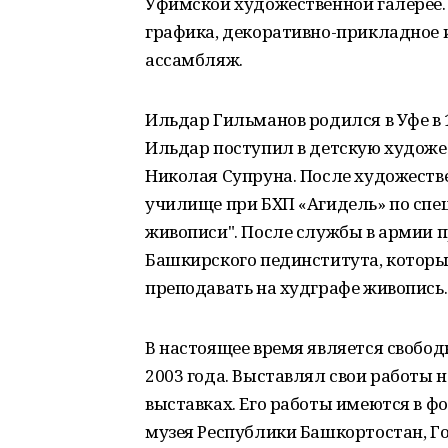
Уфимской художественной галерее.
графика, декоративно-прикладное иск
ассамбляж.
Ильдар Гильманов родился в Уфе в 
Ильдар поступил в детскую художе
Николая Супруна. После художест
училище при БХП «Агидель» по сп
живописи". После службы в армии 
Башкирского пединститута, которы
преподавать на худграфе живопись.
В настоящее время является свобо
2003 года. Выставлял свои работы 
выставках. Его работы имеются в ф
музея Республики Башкортостан, Г