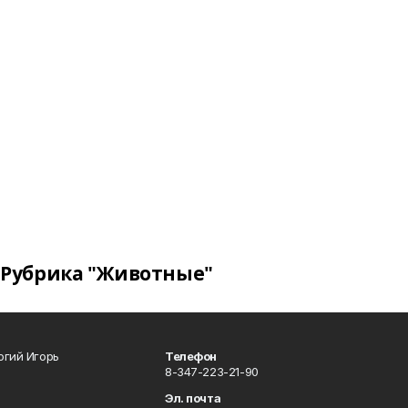
Рубрика "Животные"
огий Игорь
Телефон
8-347-223-21-90
Эл. почта