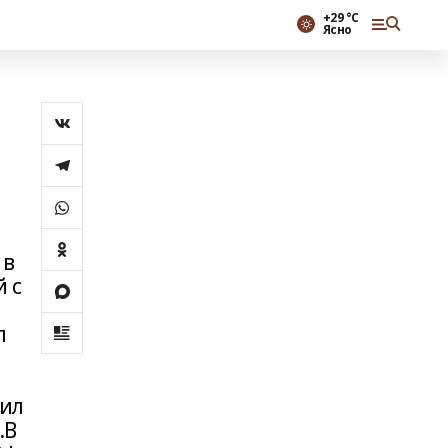
+29 °С
Ясно
 в
 с
л
жил
.В