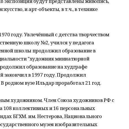
 В экспозиции будут представлены живопись,
усство, и арт-объекты, в т.ч., в технике
1970 году. Увлечённый с детства творчеством
ственную школу №2, учился у педагога
венной школы продолжил образование в
ециальности "художник миниатюрной
продолжил образование на худграфе
й закончил в 1997 году. Продолжил
 В родном вузе Ильдар проработал 21 год.
дным художником. Член Союза художников РФ с
на 108 коллективных и 16 персональных
ондах БГХМ. им. Нестерова, Национального
осударственного музея изобразительных