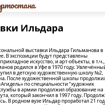
ртостана
авки Ильдара
рсональной выставки Ильдара Гильманова в
е. В экспозиции будут представлены
рикладное искусство, и арт-объекты, в т.ч.,
анов родился в Уфе в 1970 году. Увлечённый
тупил в детскую художественную школу №2,
уна. После художественной школы продолжи
«Агидель» по специальности "художник
службы в армии продолжил образование на
та, который закончил в 1997 году. Продол
ь. В родном вузе Ильдар проработал 21 год