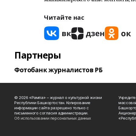
Читайте нас
Партнеры
Фотобанк журналистов РБ
© 2026 «Рампа» – журнал о культурной жизни
Учредите
Республики Башкортостан. Копирование
массово
информации сайта разрешено только с
Башкорто
письменного согласия администрации.
Акционер
Об использовании персональных данных
«Республ