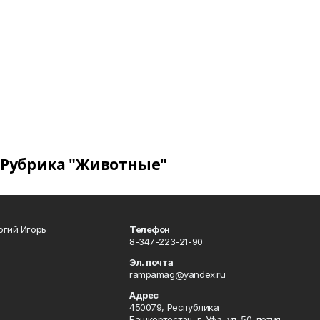
Рубрика "Животные"
огий Игорь
Телефон
8-347-223-21-90
Эл. почта
rampamag@yandex.ru
Адрес
450079, Республика
Башкортостан, г. Уфа, ул. 50-летия