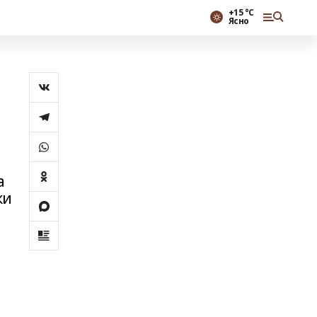
+15 °С
Ясно
а
ки