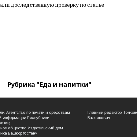
вали доследственную проверку по статье
Рубрика "Еда и напитки"
ли: Агентство по печати и средствам
Главный редактор Тонкон
й информации Республики
Валерьевич
стан;
ное общество Издательский дом
ика Башкортостан»