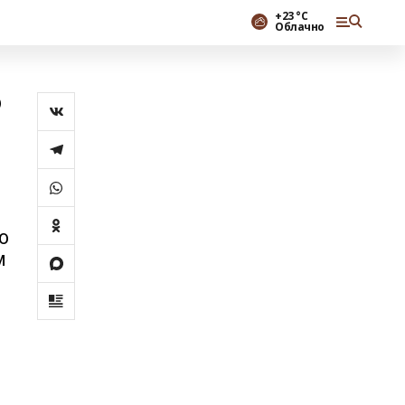
+23 °С
Облачно
Р
о
м