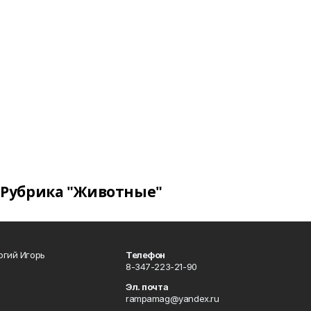
Рубрика "Животные"
огий Игорь
Телефон
8-347-223-21-90
Эл. почта
rampamag@yandex.ru