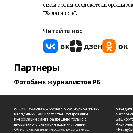
связи с этим следователи организо
"Халатность".
Читайте нас
Партнеры
Фотобанк журналистов РБ
© 2026 «Рампа» – журнал о культурной жизни
Учредите
Республики Башкортостан. Копирование
массово
информации сайта разрешено только с
Башкорто
письменного согласия администрации.
Акционер
Об использовании персональных данных
«Республ