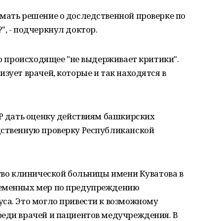
мать решение о доследственной проверке по
", - подчеркнул доктор.
то происходящее "не выдерживает критики".
зует врачей, которые и так находятся в
КР дать оценку действиям башкирских
дственную проверку Республиканской
ство клинической больницы имени Куватова в
ременных мер по предупреждению
са. Это могло привести к возможному
реди врачей и пациентов медучреждения. В