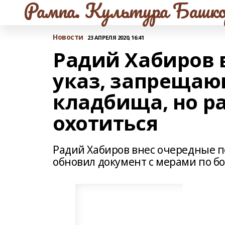
Рампа. Культура Башко
Новости
23 АПРЕЛЯ 2020, 16:41
Радий Хабиров 
указ, запреща
кладбища, но 
охотиться
Радий Хабиров внес очередные по
обновил документ с мерами по бо