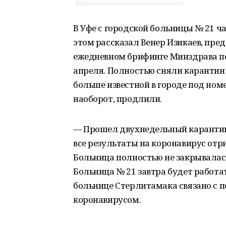
В Уфе с городской больницы № 21 ч
этом рассказал Венер Изикаев, пре
ежедневном брифинге Минздрава по
апреля. Полностью сняли карантин
больше известной в городе под ном
наоборот, продлили.
— Прошел двухнедельный карантин
все результаты на коронавирус отр
Больница полностью не закрывалась
Больница № 21 завтра будет работа
больнице Стерлитамака связано с 
коронавирусом.