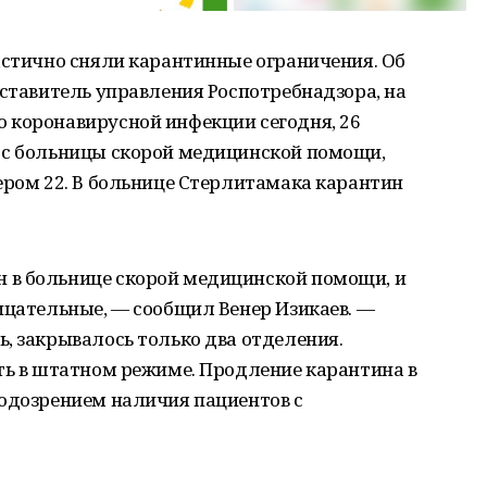
астично сняли карантинные ограничения. Об
дставитель управления Роспотребнадзора, на
 коронавирусной инфекции сегодня, 26
 с больницы скорой медицинской помощи,
ером 22. В больнице Стерлитамака карантин
 в больнице скорой медицинской помощи, и
ицательные, — сообщил Венер Изикаев. —
, закрывалось только два отделения.
ть в штатном режиме. Продление карантина в
подозрением наличия пациентов с