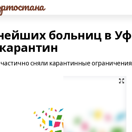
ртостана
пнейших больниц в Уф
 карантин
1 частично сняли карантинные ограничения