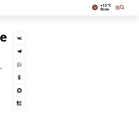
+15 °С
Ясно
е
.