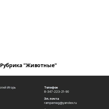
Рубрика "Животные"
огий Игорь
Телефон
8-347-223-21-90
Эл. почта
rampamag@yandex.ru