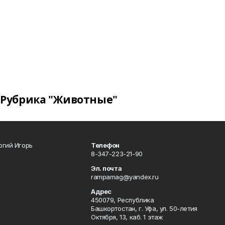
Рубрика "Животные"
огий Игорь
Телефон
8-347-223-21-90
Эл. почта
rampamag@yandex.ru
Адрес
450079, Республика
Башкортостан, г. Уфа, ул. 50-летия
Октября, 13, каб. 1 этаж