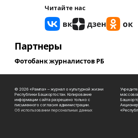
Читайте нас
Партнеры
Фотобанк журналистов РБ
© 2026 «Рампа» – журнал о культурной жизни
Учредите
Республики Башкортостан. Копирование
массово
информации сайта разрешено только с
Башкорто
письменного согласия администрации.
Акционер
Об использовании персональных данных
«Республ