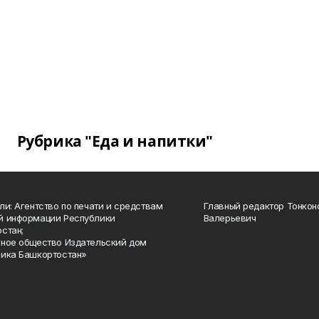
Рубрика "Еда и напитки"
ли: Агентство по печати и средствам
Главный редактор Тонкон
й информации Республики
Валерьевич
стан;
ное общество Издательский дом
ика Башкортостан»