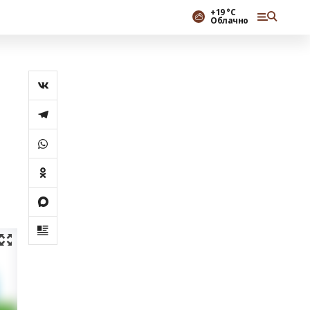
+19 °С
Облачно
о