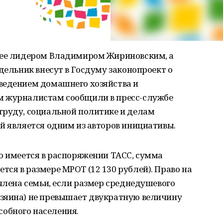
 ее лидером Владимиром Жириновским, а
дельник внесут в Госдуму законопроект о
ведением домашнего хозяйства и
м журналистам сообщили в пресс-службе
труду, социальной политике и делам
й является одним из авторов инициативы.
о имеется в распоряжении ТАСС, сумма
ся в размере МРОТ (12 130 рублей). Право на
 члена семьи, если размер среднедушевого
зяина) не превышает двукратную величину
обного населения.