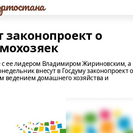
ртостана
т законопроект о
омохозяек
 с ее лидером Владимиром Жириновским, а
онедельник внесут в Госдуму законопроект 
ым ведением домашнего хозяйства и