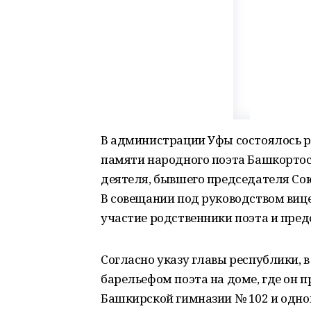
В администрации Уфы состоялось р
памяти народного поэта Башкортос
деятеля, бывшего председателя Союз
В совещании под руководством ви
участие родственники поэта и пре
Согласно указу главы республики, 
барельефом поэта на доме, где он п
Башкирской гимназии № 102 и одной