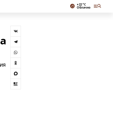
+22 °С
Облачно
та
ния