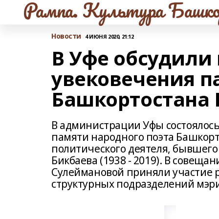
Рампа. Культура Башко
Новости
4 ИЮНЯ 2020, 21:12
В Уфе обсудили
увековечения п
Башкортостана 
В администрации Уфы состоялось
памяти народного поэта Башкорт
политического деятеля, бывшего
Бикбаева (1938 - 2019). В совещ
Сулеймановой приняли участие р
структурных подразделений мэр