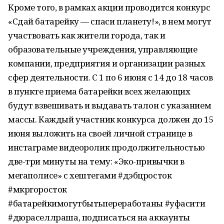
Кроме того, в рамках акции проводится конкурс
«Сдай батарейку — спаси планету!», в нем могут
участвовать как жители города, так и
образовательные учреждения, управляющие
компании, предприятия и организации разных
сфер деятельности. С 1 по 6 июня с 14 до 18 часов
в пункте приема батарейки всех желающих
будут взвешивать и выдавать талон с указанием
массы. Каждый участник конкурса должен до 15
июня выложить на своей личной странице в
инстаграме видеоролик продолжительностью
две-три минуты на тему: «Эко-привычки в
мегаполисе» с хештегами #дэбцросток
#мкргоросток
#батарейкимогутбытьпереработаны #уфасити
#дюраселлраша, подписаться на аккаунты