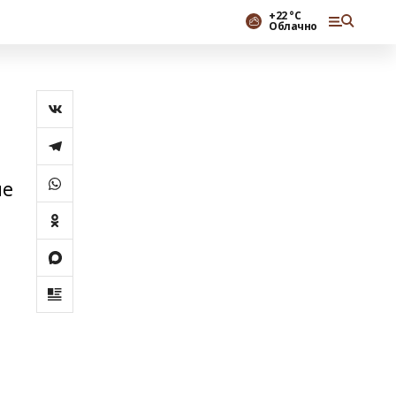
+22 °С
Облачно
ие