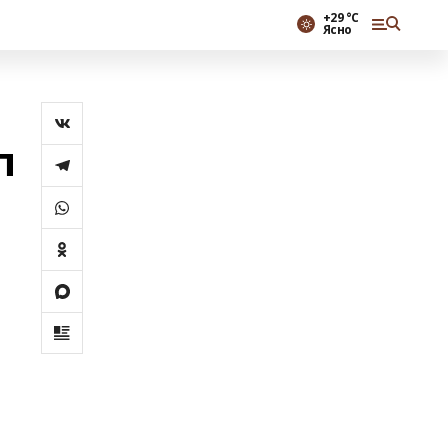
+29 °С
Ясно
п