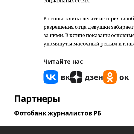
социальных сетях.
В основе клипа лежит история влю
разрешения отца девушки забирает 
за ними. В клипе показаны основн
упомянуты масочный режим и глав
Читайте нас
Партнеры
Фотобанк журналистов РБ