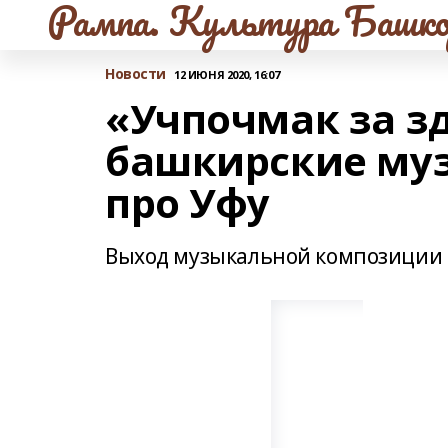
Рампа. Культура Башко
Новости
12 ИЮНЯ 2020, 16:07
«Учпочмак за з
башкирские муз
про Уфу
Выход музыкальной композиции 