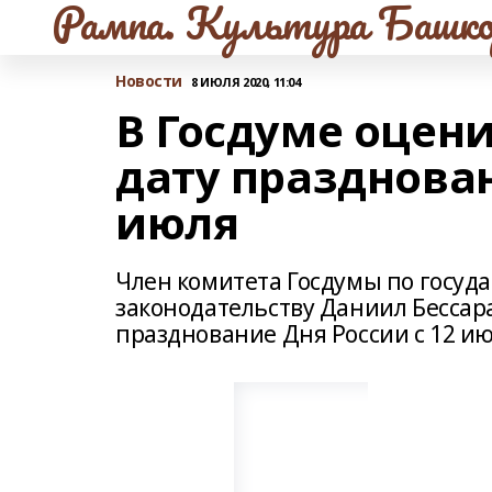
Рампа. Культура Башко
Новости
8 ИЮЛЯ 2020, 11:04
В Госдуме оцен
дату празднован
июля
Член комитета Госдумы по госуд
законодательству Даниил Бессара
празднование Дня России с 12 ию