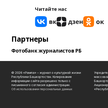
Читайте нас
Партнеры
Фотобанк журналистов РБ
© 2026 «Рампа» – журнал о культурной жизни
Учредите
Республики Башкортостан. Копирование
массово
информации сайта разрешено только с
Башкорто
письменного согласия администрации.
Акционер
Об использовании персональных данных
«Республ