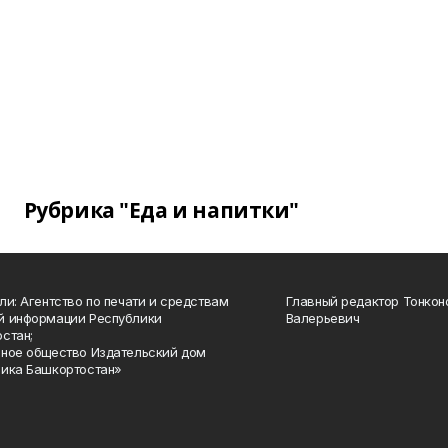
Рубрика "Еда и напитки"
ли: Агентство по печати и средствам
Главный редактор Тонкон
й информации Республики
Валерьевич
стан;
ное общество Издательский дом
ика Башкортостан»