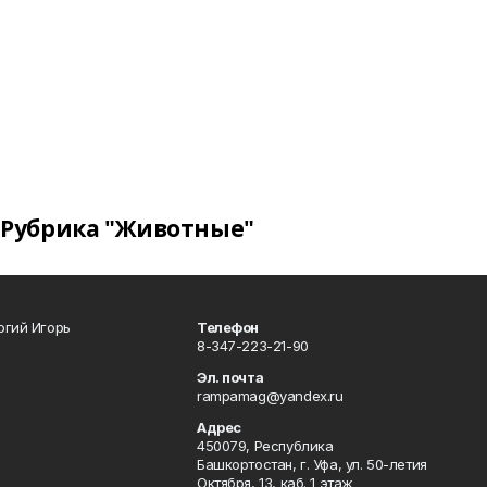
Рубрика "Животные"
огий Игорь
Телефон
8-347-223-21-90
Эл. почта
rampamag@yandex.ru
Адрес
450079, Республика
Башкортостан, г. Уфа, ул. 50-летия
Октября, 13, каб. 1 этаж