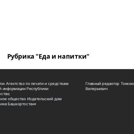
Рубрика "Еда и напитки"
ли: Агентство по печати и средствам
Главный редактор Тонкон
й информации Республики
Валерьевич
стан;
ное общество Издательский дом
ика Башкортостан»