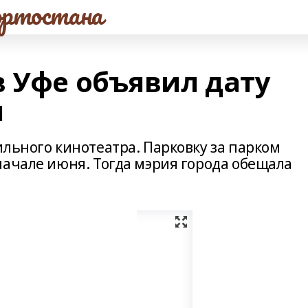
ртостана
в Уфе объявил дату
я
льного кинотеатра. Парковку за парком
начале июня. Тогда мэрия города обещала