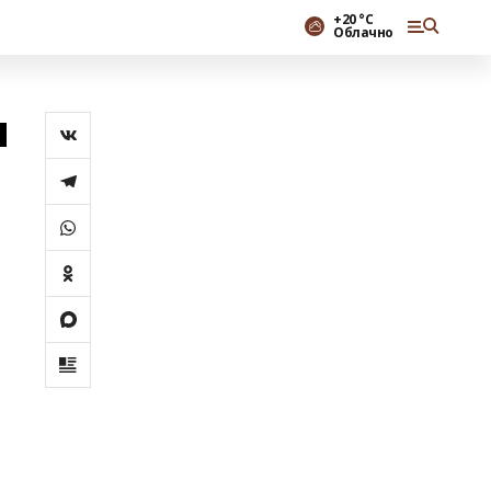
+20 °С
Облачно
м