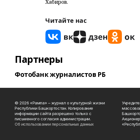
Хабиров.
Читайте нас
Партнеры
Фотобанк журналистов РБ
© 2026 «Рампа» – журнал о культурной жизни
Учредите
Республики Башкортостан. Копирование
массово
информации сайта разрешено только с
Башкорто
письменного согласия администрации.
Акционер
Об использовании персональных данных
«Республ