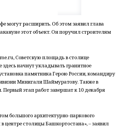
е могут расширить. Об этом заявил глава
акануне этот объект. Он поручил строителям
me.ru, Советскую площадь в столице
е здесь начнут укладывать гранитное
установка памятника Герою России, командиру
ивизии Минигали Шаймуратову. Также в
 Первый этап работ завершат к 10 декабря
том большого архитектурно-паркового
в центре столицы Башкортостана», – заявил