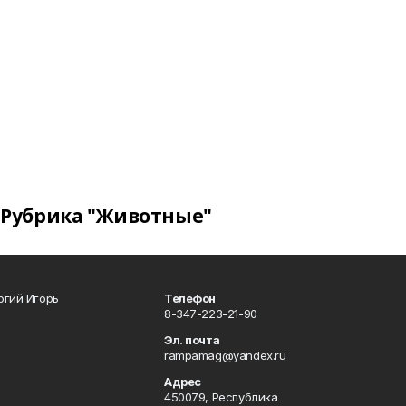
Рубрика "Животные"
огий Игорь
Телефон
8-347-223-21-90
Эл. почта
rampamag@yandex.ru
Адрес
450079, Республика