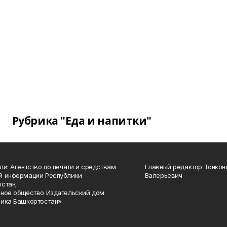
Рубрика "Еда и напитки"
ли: Агентство по печати и средствам
Главный редактор Тонкон
й информации Республики
Валерьевич
стан;
ное общество Издательский дом
ика Башкортостан»