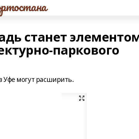
ртостана
адь станет элементо
ектурно-паркового
 Уфе могут расширить.