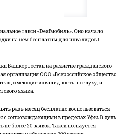
циальное такси «Deafмобиль». Оно начало
ездки на нём бесплатны для инвалидов I
ики Башкортостан на развитие гражданского
ная организация ООО «Всероссийское общество
ителя, имеющие инвалидность по слуху, и
тового языка.
пять раз в месяц бесплатно воспользоваться
ы с сопровождающими в пределах Уфы. В день
 не более 20 заявок. Такси пользуется
 принято и обслужено 300 заявок.