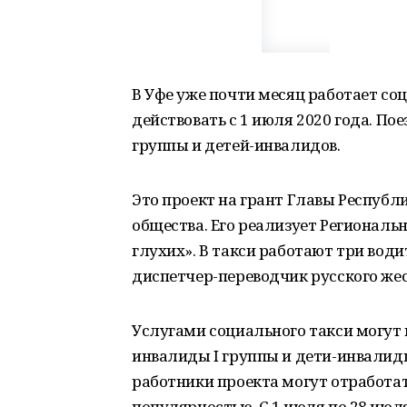
В Уфе уже почти месяц работает со
действовать с 1 июля 2020 года. По
группы и детей-инвалидов.
Это проект на грант Главы Республ
общества. Его реализует Региональ
глухих». В такси работают три вод
диспетчер-переводчик русского жес
Услугами социального такси могут 
инвалиды I группы и дети-инвалид
работники проекта могут отработать
популярностью. С 1 июля по 28 июля