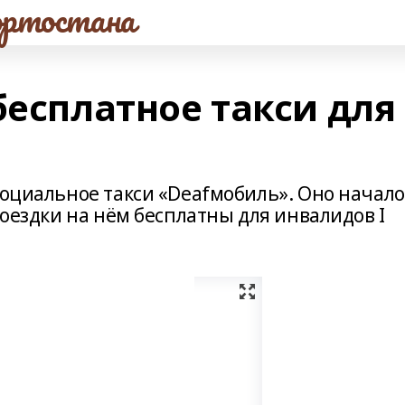
ртостана
бесплатное такси для
социальное такси «Deafмобиль». Оно начало
Поездки на нём бесплатны для инвалидов I