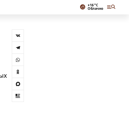
+16 °С
Облачно
вых