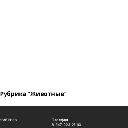
Рубрика "Животные"
огий Игорь
Телефон
8-347-223-21-90