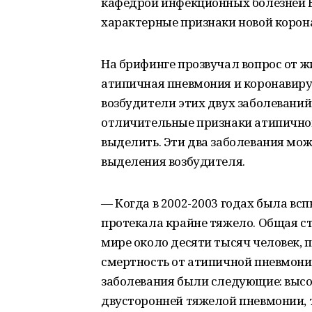
кафедрой инфекционных болезней 
характерные признаки новой корон
На брифинге прозвучал вопрос от 
атипичная пневмония и коронавирус
возбудители этих двух заболеваний
отличительные признаки атипичной
выделить. Эти два заболевания мо
выделения возбудителя.
— Когда в 2002-2003 годах была вс
протекала крайне тяжело. Общая ст
мире около десяти тысяч человек, 
смертность от атипичной пневмонии
заболевания были следующие: высо
двусторонней тяжелой пневмонии, 