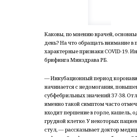
Каковы, по мнению врачей, основн
день? На что обращать внимание в 
характерные признаки COVID-19. И
брифинга Минздрава РБ.
— Инкубационный период коронавир
начинается с недомогания, повыше
субфебрильных значений 37-38. От
именно такой симптом часто отмеча
входит першение в горле, кашель, о
грудной клетке. У некоторых пацие
стул, — рассказывает доктор медиц