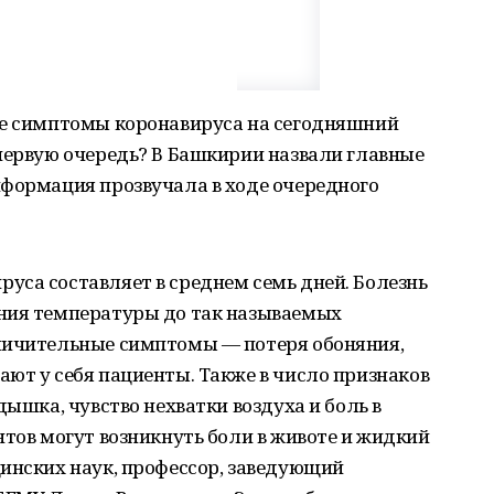
ые симптомы коронавируса на сегодняшний
первую очередь? В Башкирии назвали главные
нформация прозвучала в ходе очередного
уса составляет в среднем семь дней. Болезнь
ния температуры до так называемых
личительные симптомы — потеря обоняния,
ют у себя пациенты. Также в число признаков
дышка, чувство нехватки воздуха и боль в
нтов могут возникнуть боли в животе и жидкий
инских наук, профессор, заведующий