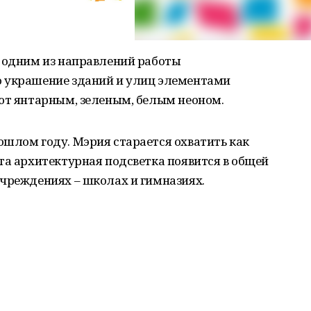
в одним из направлений работы
о украшение зданий и улиц элементами
яют янтарным, зеленым, белым неоном.
ошлом году. Мэрия старается охватить как
та архитектурная подсветка появится в общей
учреждениях – школах и гимназиях.