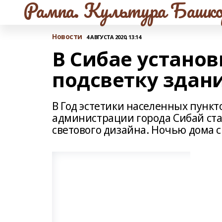
Рампа. Культура Башко
Новости
4 АВГУСТА 2020, 13:14
В Сибае устано
подсветку здан
В Год эстетики населенных пунк
администрации города Сибай ст
светового дизайна. Ночью дома 