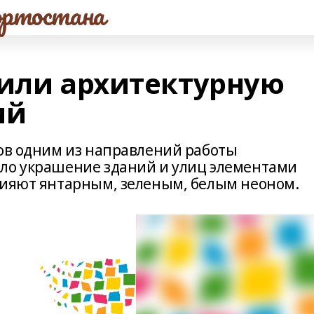
ртостана
вили архитектурную
ий
тов одним из направлений работы
ало украшение зданий и улиц элементами
сияют янтарным, зеленым, белым неоном.