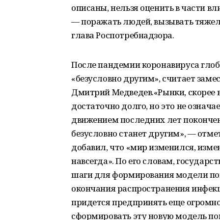
описаны, нельзя оценить в части в
— поражать людей, вызывать тяжел
глава Роспотребнадзора.
После пандемии коронавируса глоба
«безусловно другим», считает заме
Дмитрий Медведев.«Рынки, скорее 
достаточно долго, но это не означа
движением последних лет покончен
безусловно станет другим», — отм
добавил, что «мир изменился, измен
навсегда». По его словам, государ
шаги для формирования модели пов
окончания распространения инфекц
придется предпринять еще огромно
сформировать эту новую модель пов