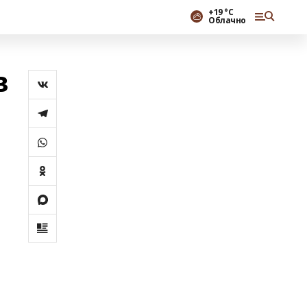
+19 °С
Облачно
в