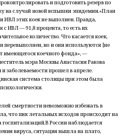
роконтролировать и подготовить резерв по
ку на случай новой вспышки эпидемии.«План
 ИВЛ этих коек не выполнен. Правда,
с ИВЛ — 91,8 процента, то есть их
ачительное количество. Что касается коек,
 перевыполнен, но и они используются [не
от имеющегося коечного фонда», —
меститель мэра Москвы Анастасия Ракова
и и заболеваемости прошел в апреле.
инская система столицы при этом была
 психологически.
телей смертности невозможно избежать в
ла, что пик летальных исходов происходит на
а госпитализаций.В России наблюдается
ения вируса, ситуация вышла на плато,