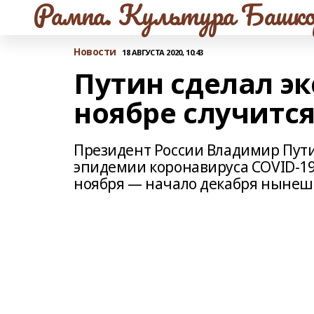
Рампа. Культура Башко
Новости
18 АВГУСТА 2020, 10:43
Путин сделал эк
ноябре случитс
Президент России Владимир Пут
эпидемии коронавируса COVID-19
ноября — начало декабря нынешн