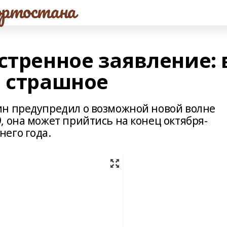
ртостана
стренное заявление: 
я страшное
ин предупредил о возможной новой волне
, она может прийтись на конец октября-
его года.