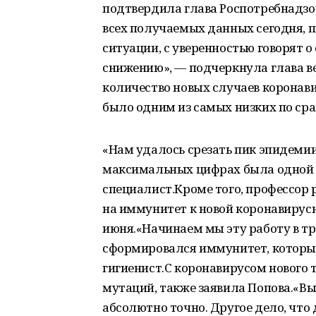
подтвердила глава Роспотребнадзор
всех получаемых данных сегодня, п
ситуации, с уверенностью говорят 
снижению», — подчеркнула глава в
количество новых случаев коронавир
было одним из самых низких по ср
«Нам удалось срезать пик эпидемии.
максимальных цифрах была одной и
специалист.Кроме того, профессор 
на иммунитет к новой коронавирусн
июня.«Начинаем мы эту работу в тр
сформировался иммунитет, который
гигиенист.С коронавирусом нового 
мутаций, также заявила Попова.«Вы
абсолютно точно. Другое дело, что 