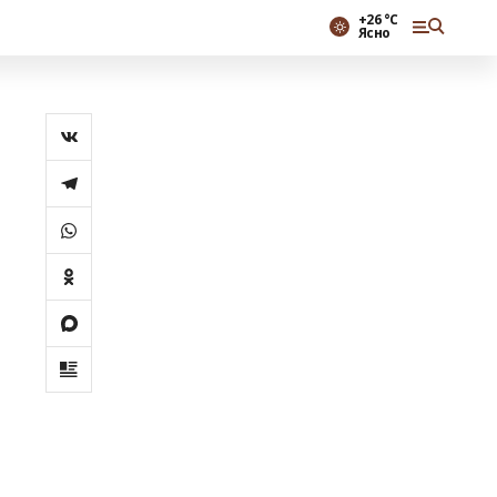
+26 °С
Ясно