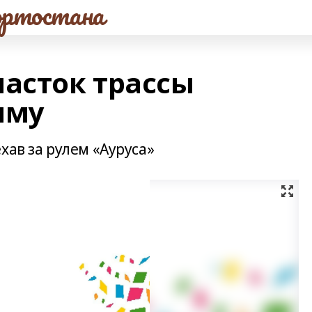
ртостана
часток трассы
ыму
хав за рулем «Ауруса»