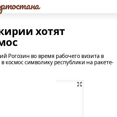
ртостана
кирии хотят
мос
й Рогозин во время рабочего визита в
 космос символику республики на ракете-