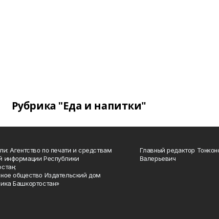
Рубрика "Еда и напитки"
ли: Агентство по печати и средствам
Главный редактор Тонкон
й информации Республики
Валерьевич
стан;
ное общество Издательский дом
ика Башкортостан»