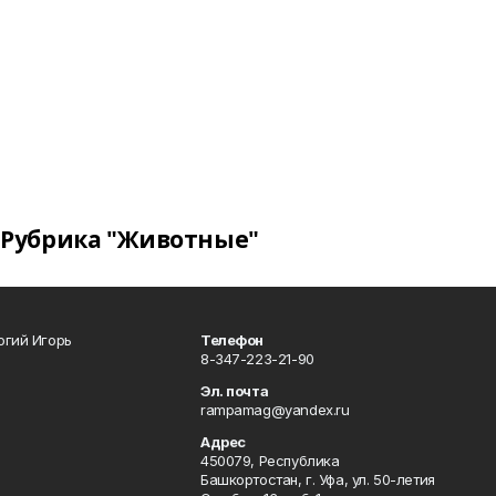
Рубрика "Животные"
огий Игорь
Телефон
8-347-223-21-90
Эл. почта
rampamag@yandex.ru
Адрес
450079, Республика
Башкортостан, г. Уфа, ул. 50-летия