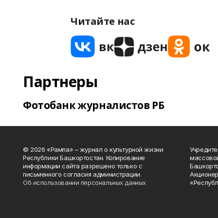
Читайте нас
Партнеры
Фотобанк журналистов РБ
© 2026 «Рампа» – журнал о культурной жизни
Учредите
Республики Башкортостан. Копирование
массово
информации сайта разрешено только с
Башкорто
письменного согласия администрации.
Акционер
Об использовании персональных данных
«Республ