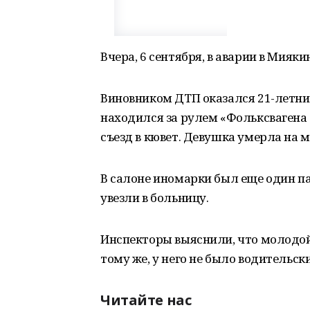
Вчера, 6 сентября, в аварии в Мияк
Виновником ДТП оказался 21-летни
находился за рулем «Фольксвагена
съезд в кювет. Девушка умерла на м
В салоне иномарки был еще один па
увезли в больницу.
Инспекторы выяснили, что молодой ч
тому же, у него не было водительски
Читайте нас