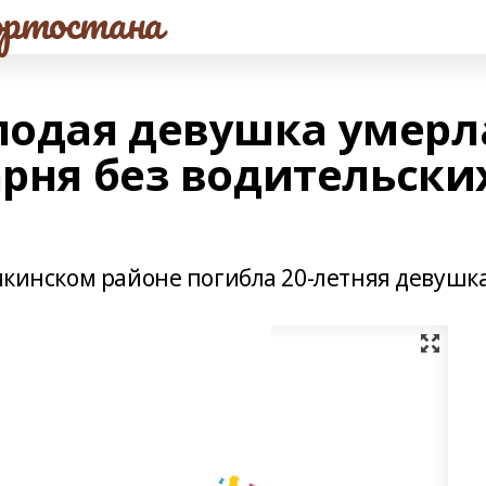
ртостана
лодая девушка умерл
арня без водительски
иякинском районе погибла 20-летняя девушка