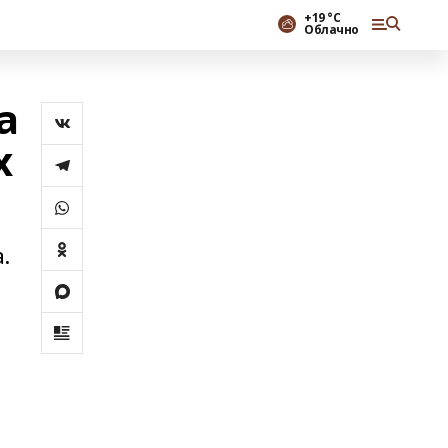
+19 °С
Облачно
а
х
.