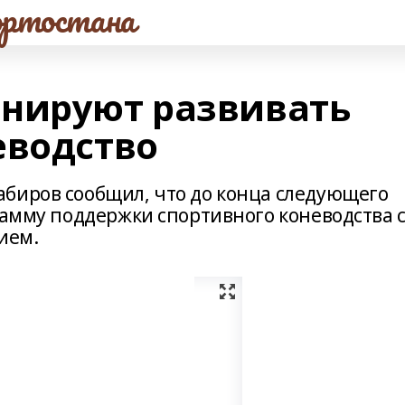
ртостана
нируют развивать
еводство
биров сообщил, что до конца следующего
рамму поддержки спортивного коневодства 
ием.