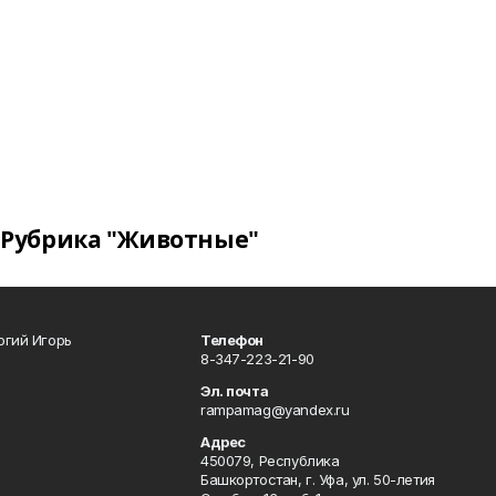
Рубрика "Животные"
огий Игорь
Телефон
8-347-223-21-90
Эл. почта
rampamag@yandex.ru
Адрес
450079, Республика
Башкортостан, г. Уфа, ул. 50-летия