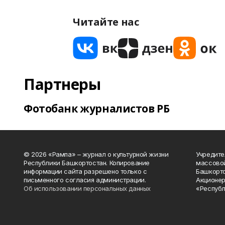
Читайте нас
Партнеры
Фотобанк журналистов РБ
© 2026 «Рампа» – журнал о культурной жизни
Учредите
Республики Башкортостан. Копирование
массово
информации сайта разрешено только с
Башкорто
письменного согласия администрации.
Акционер
Об использовании персональных данных
«Республ