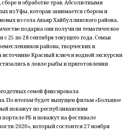
 сборе и обработке трав. Абсолютными
ых из Уфы, которая занимается сбором и
ановых из села Акьяр Хайбуллинского района,
качестве подарка они получили тематическое
с 25 по 28 сентября текущего года. Семьи
ремесленников района, творческих и
а источнике Красный ключ и водной экскурсии
стязались в ловле рыбы и приготовлении
огодетных семей фиксировала
а. По итогам будет выпущен фильм «Большое
рый покажут по республиканским
 портале РБ и покажут на фестивале
ости-2020», который состоится 27 ноября