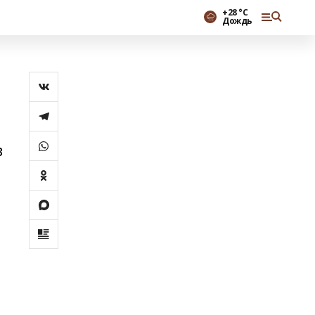
+28 °С
Дождь
в