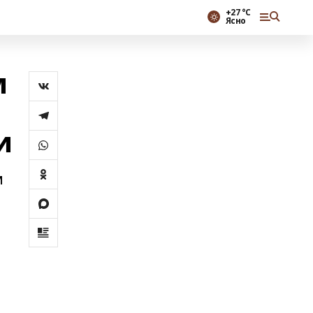
+27 °С
Ясно
м
и
м