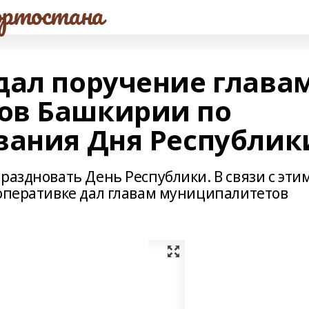
ртостана
дал поручение глава
ов Башкирии по
вания Дня Республик
раздновать День Республики. В связи с эти
 оперативке дал главам муниципалитетов