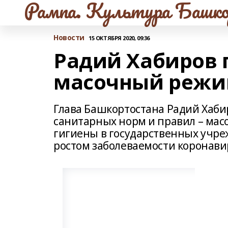
Рампа. Культура Башко
Новости
15 ОКТЯБРЯ 2020, 09:36
Радий Хабиров 
масочный режи
Глава Башкортостана Радий Хаби
санитарных норм и правил – мас
гигиены в государственных учре
ростом заболеваемости коронави