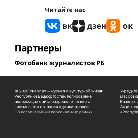
Читайте нас
Партнеры
Фотобанк журналистов РБ
© 2026 «Рампа» – журнал о культурной жизни
Учредите
Республики Башкортостан. Копирование
массово
информации сайта разрешено только с
Башкорто
письменного согласия администрации.
Акционер
Об использовании персональных данных
«Республ