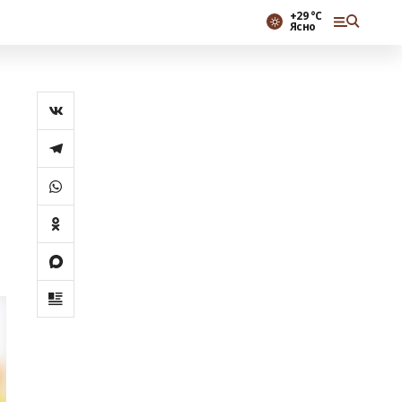
+29 °С
Ясно