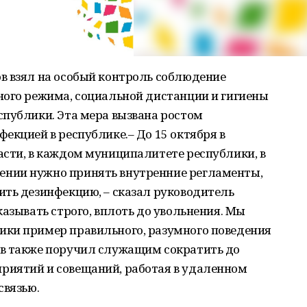
в взял на особый контроль соблюдение
ного режима, социальной дистанции и гигиены
спублики. Эта мера вызвана ростом
екцией в республике.– До 15 октября в
асти, в каждом муниципалитете республики, в
нии нужно принять внутренние регламенты,
ить дезинфекцию, – сказал руководитель
казывать строго, вплоть до увольнения. Мы
ки пример правильного, разумного поведения
в также поручил служащим сократить до
риятий и совещаний, работая в удаленном
связью.