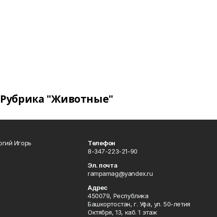
Рубрика "Животные"
огий Игорь
Телефон
8-347-223-21-90
Эл. почта
rampamag@yandex.ru
Адрес
450079, Республика
Башкортостан, г. Уфа, ул. 50-летия
Октября, 13, каб. 1 этаж