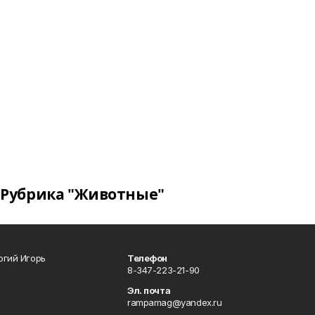
Рубрика "Животные"
огий Игорь
Телефон
8-347-223-21-90
Эл. почта
rampamag@yandex.ru