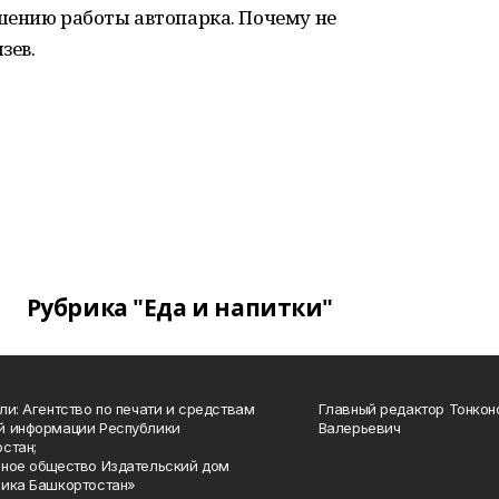
шению работы автопарка. Почему не
зев.
Рубрика "Еда и напитки"
ли: Агентство по печати и средствам
Главный редактор Тонкон
й информации Республики
Валерьевич
стан;
ное общество Издательский дом
ика Башкортостан»