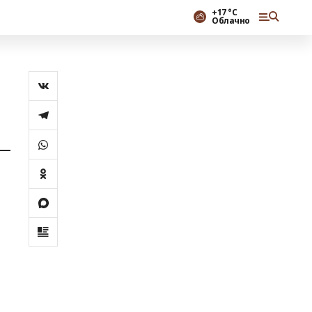
+17 °С
Облачно
 —