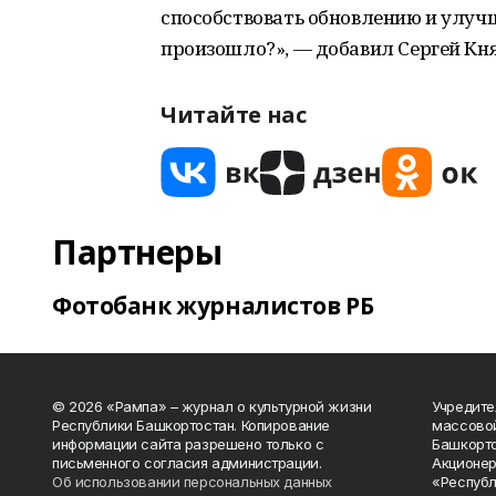
способствовать обновлению и улуч
произошло?», — добавил Сергей Кня
Читайте нас
Партнеры
Фотобанк журналистов РБ
© 2026 «Рампа» – журнал о культурной жизни
Учредите
Республики Башкортостан. Копирование
массово
информации сайта разрешено только с
Башкорто
письменного согласия администрации.
Акционер
Об использовании персональных данных
«Республ