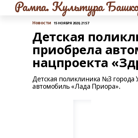
Рампа. Культура Башко
Новости
15 НОЯБРЯ 2020, 21:57
Детская полик
приобрела авто
нацпроекта «Зд
Детская поликлиника №3 города 
автомобиль «Лада Приора».