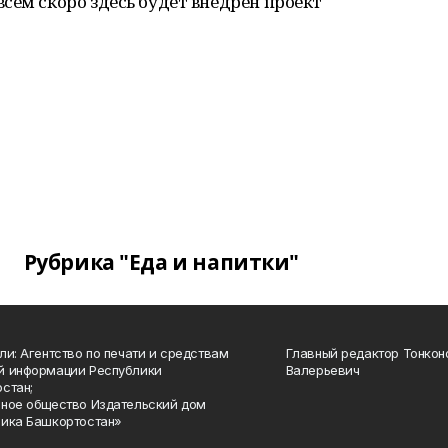
сем скоро здесь будет внедрен проект
Рубрика "Еда и напитки"
ли: Агентство по печати и средствам
Главный редактор Тонкон
й информации Республики
Валерьевич
стан;
ное общество Издательский дом
ика Башкортостан»