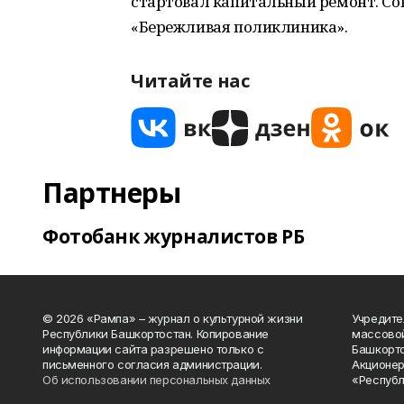
стартовал капитальный ремонт. Сов
«Бережливая поликлиника».
Читайте нас
Партнеры
Фотобанк журналистов РБ
© 2026 «Рампа» – журнал о культурной жизни
Учредите
Республики Башкортостан. Копирование
массово
информации сайта разрешено только с
Башкорто
письменного согласия администрации.
Акционер
Об использовании персональных данных
«Республ