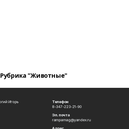
Рубрика "Животные"
огий Игорь
Телефон
8-347-223-21-90
Эл. почта
rampamag@yandex.ru
Адрес