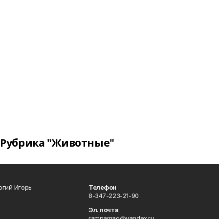
Рубрика "Животные"
огий Игорь
Телефон
8-347-223-21-90
Эл. почта
rampamag@yandex.ru