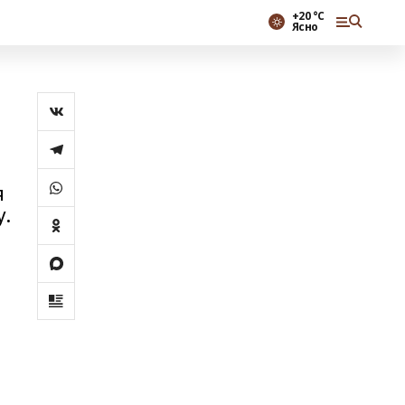
+20 °С
Ясно
я
.