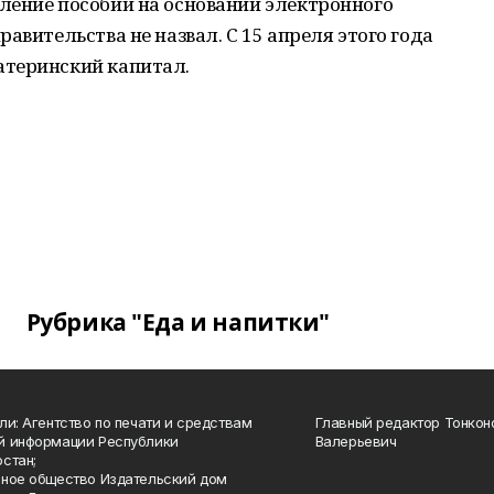
ление пособий на основании электронного
авительства не назвал. С 15 апреля этого года
атеринский капитал.
Рубрика "Еда и напитки"
ли: Агентство по печати и средствам
Главный редактор Тонкон
й информации Республики
Валерьевич
стан;
ное общество Издательский дом