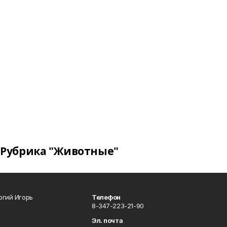
Рубрика "Животные"
огий Игорь
Телефон
8-347-223-21-90
Эл. почта