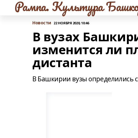
Рампа. Культура Башко
Новости
22 НОЯБРЯ 2020, 10:46
В вузах Башкир
изменится ли пл
дистанта
В Башкирии вузы определились 