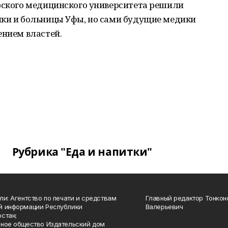
ирского медицинского университета решили
ики и больницы Уфы, но сами будущие медики
ением властей.
Рубрика "Еда и напитки"
ли: Агентство по печати и средствам
Главный редактор Тонкон
й информации Республики
Валерьевич
стан;
ное общество Издательский дом