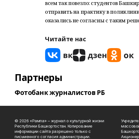
всем так повезло: студентов Башк
отправить на практику в поликлин
оказались не согласны с таким реш
Читайте нас
Партнеры
Фотобанк журналистов РБ
© 2026 «Рампа» – журнал о культурной жизни
Учредите
Республики Башкортостан. Копирование
массово
информации сайта разрешено только с
Башкорто
письменного согласия администрации.
Акционер