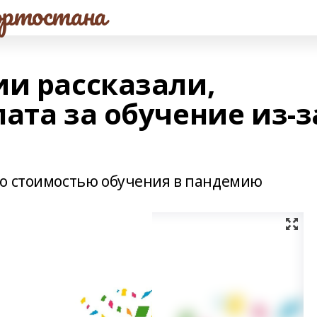
ртостана
ии рассказали,
ата за обучение из-з
со стоимостью обучения в пандемию