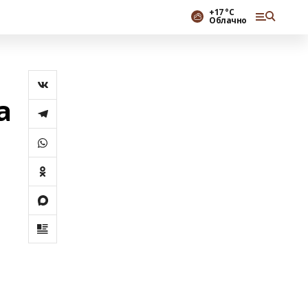
+17 °С
Облачно
а