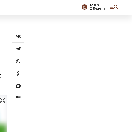
+19 °С
Облачно
а