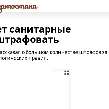
ртостана
ет санитарные
 штрафовать
ассказал о большом количестве штрафов за
огических правил.