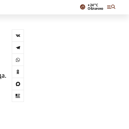
+24 °С
Облачно
н
а.