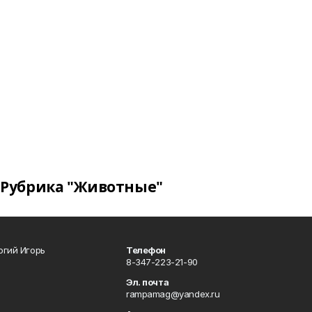
Рубрика "Животные"
огий Игорь
Телефон
8-347-223-21-90
Эл. почта
rampamag@yandex.ru