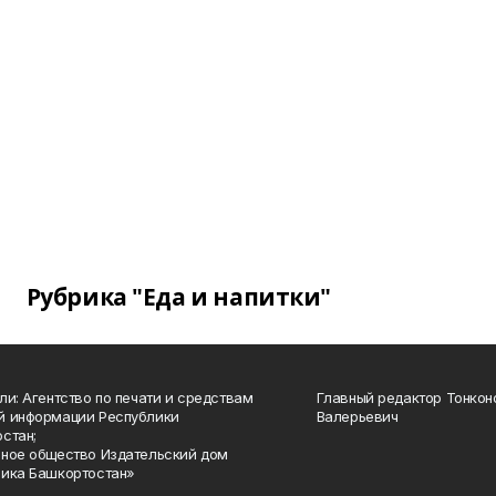
Рубрика "Еда и напитки"
ли: Агентство по печати и средствам
Главный редактор Тонкон
й информации Республики
Валерьевич
стан;
ное общество Издательский дом
ика Башкортостан»