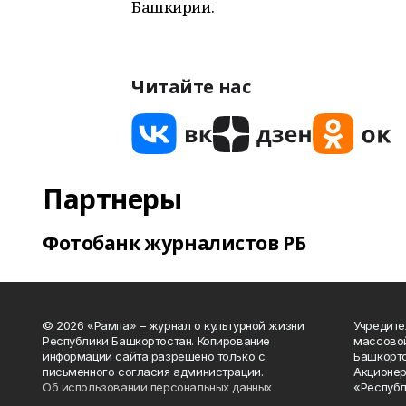
Башкирии.
Читайте нас
Партнеры
Фотобанк журналистов РБ
© 2026 «Рампа» – журнал о культурной жизни
Учредите
Республики Башкортостан. Копирование
массово
информации сайта разрешено только с
Башкорто
письменного согласия администрации.
Акционер
Об использовании персональных данных
«Республ