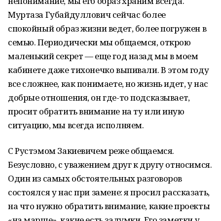
непонимание, мы его образ храним всегда.
Муртаза Губайдуллович сейчас более
спокойный образ жизни ведет, более погружен в
семью. Периодически мы общаемся, открою
маленький секрет — еще год назад мы в моем
кабинете даже тихонечко выпивали. В этом году
все сложнее, как понимаете, но жизнь идет, у нас
добрые отношения, он где-то подсказывает,
просит обратить внимание на ту или иную
ситуацию, мы всегда исполняем.
С Рустэмом Закиевичем реже общаемся.
Безусловно, с уважением друг к другу относимся.
Один из самых обстоятельных разговоров
состоялся у нас при замене: я просил рассказать,
на что нужно обратить внимание, какие проекты
«на марше», какие есть задумки. Его заметки у