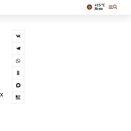
+15 °С
Ясно
ях