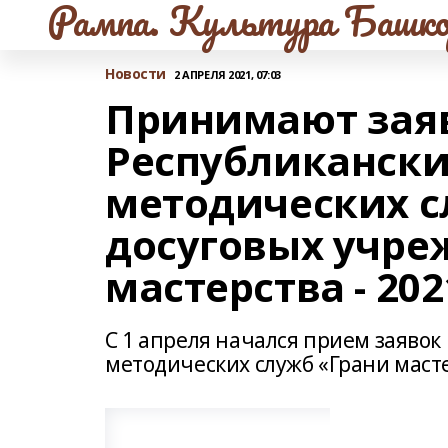
Рампа. Культура Башко
Новости
2 АПРЕЛЯ 2021, 07:03
Принимают зая
Республикански
методических с
досуговых учре
мастерства - 202
С 1 апреля начался прием заявок
методических служб «Грани масте