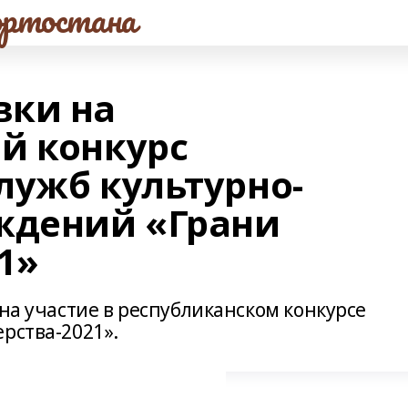
ртостана
вки на
й конкурс
лужб культурно-
ждений «Грани
1»
 на участие в республиканском конкурсе
рства-2021».