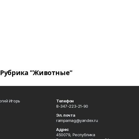
Рубрика "Животные"
огий Игорь
Телефон
8-347-223-21-90
Эл. почта
rampamag@yandex.ru
Адрес
450079, Республика