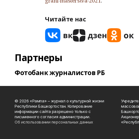
grani-masterstva-2021
.
Читайте нас
Партнеры
Фотобанк журналистов РБ
© 2026 «Рампа» – журнал о культурной жизни
Учредите
Республики Башкортостан. Копирование
массово
информации сайта разрешено только с
Башкорто
письменного согласия администрации.
Акционер
Об использовании персональных данных
«Республ