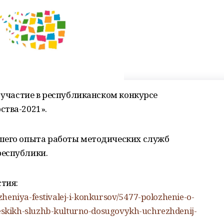
а участие в республиканском конкурсе
ства-2021».
шего опыта работы методических служб
республики.
стия:
heniya-festivalej-i-konkursov/5477-polozhenie-o-
skikh-sluzhb-kulturno-dosugovykh-uchrezhdenij-