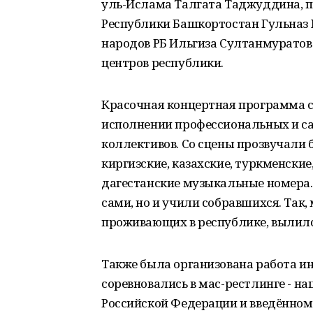
уль-Ислама Талгата Таджуддина, 
Республики Башкортостан Гульназ
народов РБ Ильгиза Султанмуратов
центров республики.
Красочная концертная программа со
исполнении профессиональных и с
коллективов. Со сцены прозвучали 
киргизские, казахские, туркменские
дагестанские музыкальные номера.
сами, но и учили собравшихся. Так,
проживающих в республике, вылилс
Также была организована работа 
соревновались в мас-рестлинге - н
Российской Федерации и введённом в