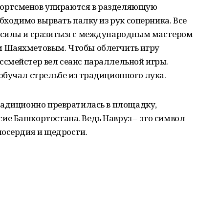
 спортсменов упираются в разделяющую
бходимо вырвать палку из рук соперника. Все
 силы и сразиться с международным мастером
 Шаяхметовым. Чтобы облегчить игру
смейстер вел сеанс параллельной игры.
бучал стрельбе из традиционного лука.
радиционно превратилась в площадку,
е Башкортостана. Ведь Навруз – это символ
лосердия и щедрости.