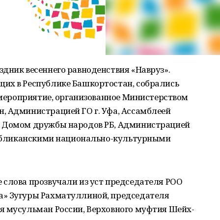
дник весеннего равноденствия «Навруз».
их в Республике Башкортостан, собрались
а мероприятие, организованное Министерством
, Администрацией ГО г. Уфа, Ассамблеей
, Домом дружбы народов РБ, Администрацией
спубликанскими национально-культурными
 слова прозвучали из уст председателя РОО
а» Зугуры Рахматуллиной, председателя
я мусульман России, Верховного муфтия Шейх-