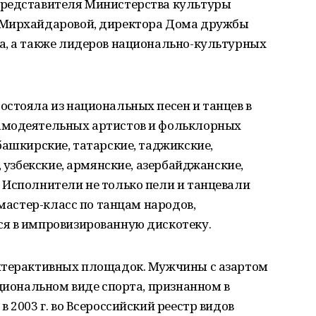
представителя Министерства культуры
 Мирхайдаровой, директора Дома дружбы
а, а также лидеров национально-культурных
стояла из национальных песен и танцев в
амодеятельных артистов и фольклорных
башкирские, татарские, таджикские,
, узбекские, армянские, азербайджанские,
 Исполнители не только пели и танцевали
 мастер-класс по танцам народов,
я в импровизированную дискотеку.
интерактивных площадок. Мужчины с азартом
ациональном виде спорта, признанном в
 2003 г. во Всероссийский реестр видов