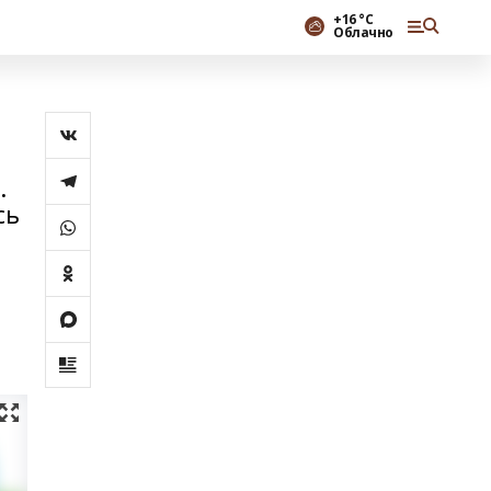
+16 °С
Облачно
.
сь