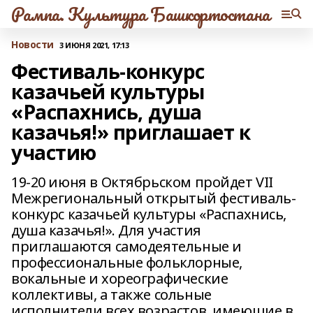
Рампа. Культура Башкортостана
Новости
3 ИЮНЯ 2021, 17:13
Фестиваль-конкурс
казачьей культуры
«Распахнись, душа
казачья!» приглашает к
участию
19-20 июня в Октябрьском пройдет VII
Межрегиональный открытый фестиваль-
конкурс казачьей культуры «Распахнись,
душа казачья!». Для участия
приглашаются самодеятельные и
профессиональные фольклорные,
вокальные и хореографические
коллективы, а также сольные
исполнители всех возрастов, имеющие в