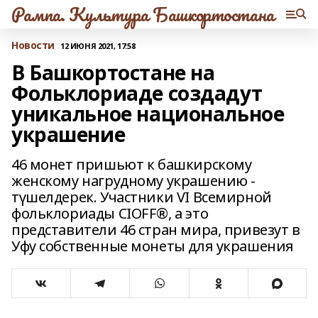
Рампа. Культура Башкортостана
Новости
12 ИЮНЯ 2021, 17:58
В Башкортостане на
Фольклориаде создадут
уникальное национальное
украшение
46 монет пришьют к башкирскому
женскому нагрудному украшению -
түшелдерек. Участники VI Всемирной
фольклориады CIOFF®, а это
представители 46 стран мира, привезут в
Уфу собственные монеты для украшения