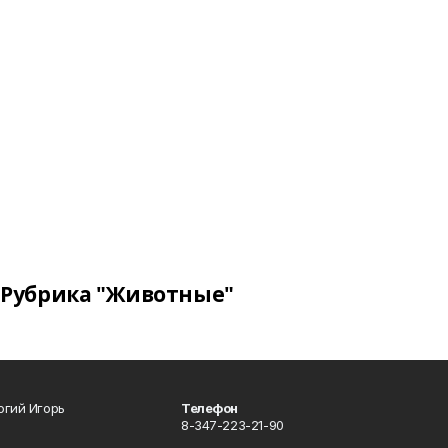
Рубрика "Животные"
огий Игорь
Телефон
8-347-223-21-90