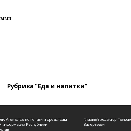
ными.
Рубрика "Еда и напитки"
ли: Агентство по печати и средствам
Главный редактор Тонкон
й информации Республики
Валерьевич
стан;