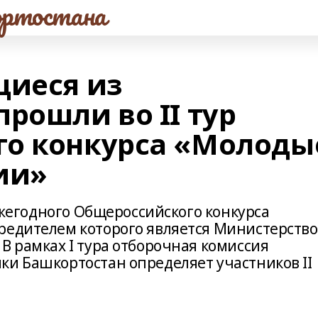
ртостана
щиеся из
рошли во II тур
го конкурса «Молоды
ии»
 ежегодного Общероссийского конкурса
редителем которого является Министерство
В рамках I тура отборочная комиссия
ки Башкортостан определяет участников II