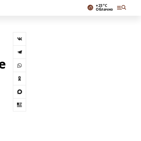
+23 °С
Облачно
е