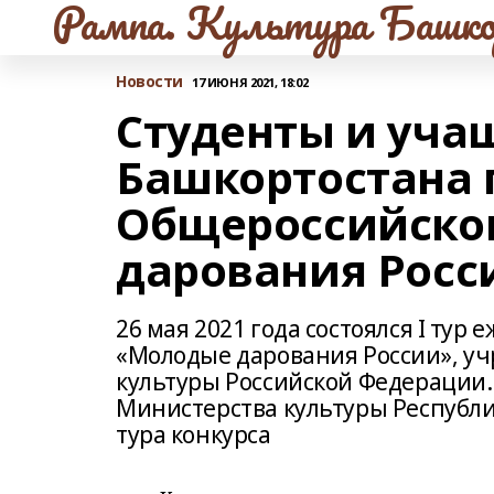
Рампа. Культура Башко
Новости
17 ИЮНЯ 2021, 18:02
Студенты и уча
Башкортостана п
Общероссийско
дарования Росс
26 мая 2021 года состоялся I тур
«Молодые дарования России», уч
культуры Российской Федерации. 
Министерства культуры Республи
тура конкурса