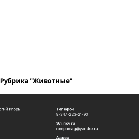
Рубрика "Животные"
огий Игорь
Телефон
8-347-223-21-90
Эл. почта
rampamag@yandex.ru
Адрес