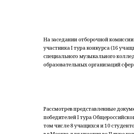
На заседании отборочной комисси
участника I тура конкурса (16 учащ
специального музыкального коллед
образовательных организаций сфер
Рассмотрев представленные докуме
победителей I тура Общероссийског
том числе 8 учащихся и 10 студент
в г.Москва для участия во II туре к