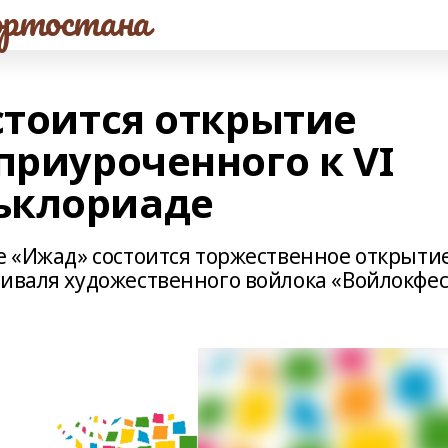
ртостана
стоится открытие
приуроченного к VI
ьклориаде
е «Ижад» состоится торжественное открыти
тиваля художественного войлока «Войлокфес