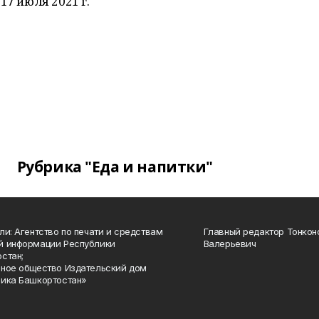
17 июля 2021 г.
Рубрика "Еда и напитки"
ли: Агентство по печати и средствам
Главный редактор Тонкон
й информации Республики
Валерьевич
стан;
ное общество Издательский дом
ика Башкортостан»