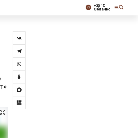
+25 °С
Облачно
е
т»