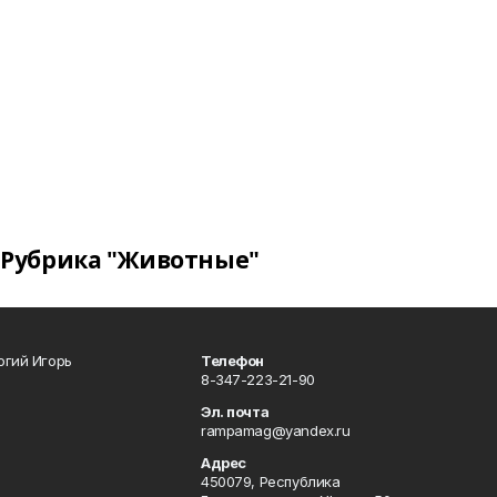
Рубрика "Животные"
огий Игорь
Телефон
8-347-223-21-90
Эл. почта
rampamag@yandex.ru
Адрес
450079, Республика