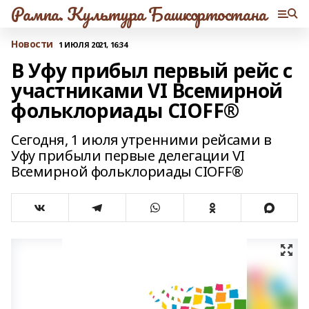
Рампа. Культура Башкортостана
Новости
1 ИЮЛЯ 2021, 16:34
В Уфу прибыл первый рейс с
участниками VI Всемирной
фольклориады CIOFF®️
Сегодня, 1 июля утренними рейсами в
Уфу прибыли первые делегации VI
Всемирной фольклориады CIOFF®️