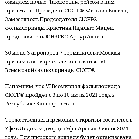
ожидаем ночью. Также этим рейсом к нам
прилетают Президент CIOFF®️ Филлип Боссан,
Заместитель Председателя CIOFF®️
фольклориады Кристиан Идальго Мацеи,
представитель ЮНЭСКО Артур Антил.
30 июня 3 аэропорта 7 терминалов г.Москвы
принимали творческие коллективы VI
Всемирной фольклориады CIOFF®️.
Напомним, что VI Всемирная фольклориада
CIOFF®️ пройдет с 3 по 10 июля 2021 года в
Республике Башкортостан.
Торжественная церемония открытия состоится в
Уфе в Ледовом дворце «Уфа-Арена» 3 июля 2021
года. Для широкого зрителя будет организована