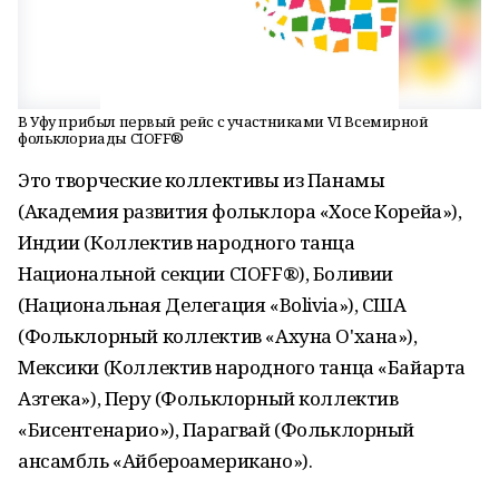
В Уфу прибыл первый рейс с участниками VI Всемирной
фольклориады CIOFF®️
Это творческие коллективы из Панамы
(Академия развития фольклора «Хосе Корейа»),
Индии (Коллектив народного танца
Национальной секции CIOFF®️), Боливии
(Национальная Делегация «Bolivia»), США
(Фольклорный коллектив «Ахуна О'хана»),
Мексики (Коллектив народного танца «Байарта
Азтека»), Перу (Фольклорный коллектив
«Бисентенарио»), Парагвай (Фольклорный
ансамбль «Айбероамерикано»).