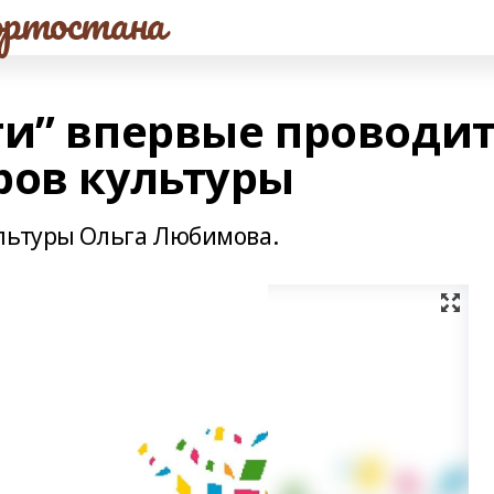
ртостана
ти” впервые проводи
ров культуры
ультуры Ольга Любимова.