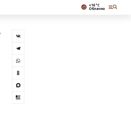
+16 °С
Облачно
т