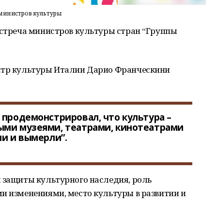
 министров культуры
встреча министров культуры стран “Группы
истр культуры Италии Дарио Франческини
 продемонстрировал, что культура –
ыми музеями, театрами, кинотеатрами
ли и вымерли”.
ы защиты культурного наследия, роль
и изменениями, место культуры в развитии и